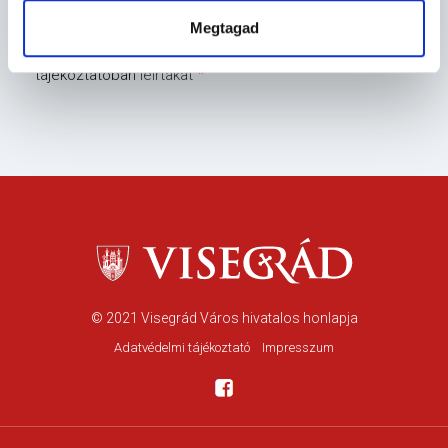
Megtagad
Elolvastam és elfogadom az
adatvédelmi
tájékoztatóban
leírtakat
© 2021
Visegrád Város hivatalos honlapja
Adatvédelmi tájékoztató
Impresszum