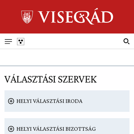
Skip
to
main
navigation
Fő
navigáció
VÁLASZTÁSI SZERVEK
HELYI VÁLASZTÁSI IRODA
Helyi Választási Iroda vezető neve:
Dr. Varga
HELYI VÁLASZTÁSI BIZOTTSÁG
László