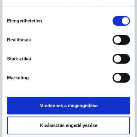
Document
Hozzájárulás
Helyi Választási Iroda etikai szabályzata
ELEKTRONIKUS ÜGYINTÉZÉS
Elengedhetetlen
kiválasztása
Beállítások
HÍRLEVÉL
Statisztikai
Feliratkozás
Marketing
E-mail cím
Mindennek a megengedése
keresztnév
Kiválasztás engedélyezése